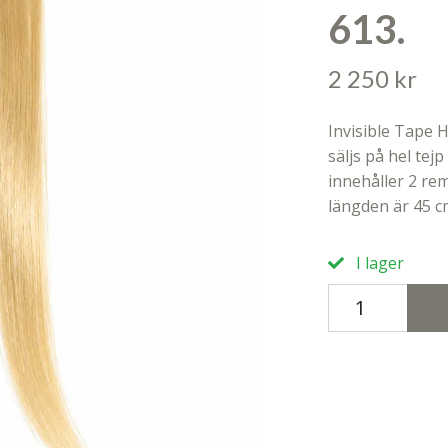
613.
2 250 kr
Invisible Tape H
säljs på hel tej
innehåller 2 re
längden är 45 c
I lager