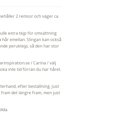
nnehåller 2 remsor och väger ca
rulle extra tejp för omsättning
na hår emellan. Slingan kan också
ande peruktejp, så den har stor
inspiration.se / Carina / välj
ka inte tid förrän du har håret.
terhand, efter beställning. Just
 fram det längre fram, men just
llda.