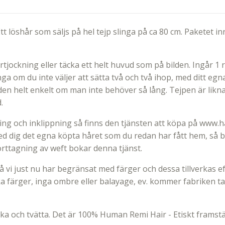
Ett löshår som säljs på hel tejp slinga på ca 80 cm. Paketet i
örtjockning eller täcka ett helt huvud som på bilden. Ingår 1 
inga om du inte väljer att sätta två och två ihop, med ditt eg
den helt enkelt om man inte behöver så lång. Tejpen är likn
d.
g och inklippning så finns den tjänsten att köpa på www.har
ed dig det egna köpta håret som du redan har fått hem, så bo
orttagning av weft bokar denna tjänst.
å vi just nu har begränsat med färger och dessa tillverkas ef
ka färger, inga ombre eller balayage, ev. kommer fabriken ta
ocka och tvätta. Det är 100% Human Remi Hair - Etiskt framstä