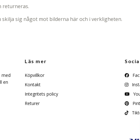
 returneras.
 skilja sig något mot bilderna här och i verkligheten.
Läs mer
Socia
t med
Köpvillkor
Fac
ll en
Kontakt
Ins
Integritets policy
Yo
Returer
Pint
Tikt