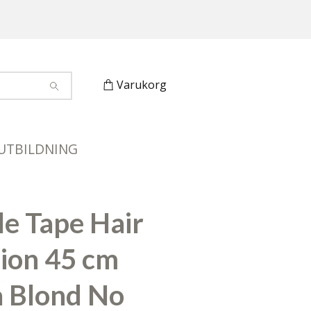
Varukorg
UTBILDNING
N
ble Tape Hair
ion 45 cm
a Blond No