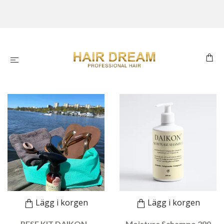
Lägg i korgen
Lägg i korgen
RESE KIT DAIKON -
Moisture Schampo 290