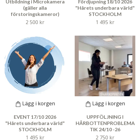
Utbildning i Microkamera
Fördjupning 18/10 2026
(gäller alla
"Hårets underbara värld"
förstoringskameror)
STOCKHOLM
2 500 kr
1 495 kr
Lägg i korgen
Lägg i korgen
EVENT 17/10 2026
UPPFÖLJNING I
"Hårets underbara värld"
HÅRBOTTENPROBLEMA
STOCKHOLM
TIK 24/10 -26
1 495 kr
2 750 kr