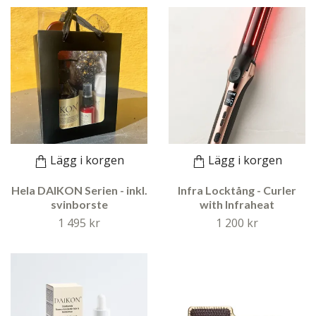
Lägg i korgen
Lägg i korgen
Hela DAIKON Serien - inkl.
Infra Locktång - Curler
svinborste
with Infraheat
1 495 kr
1 200 kr