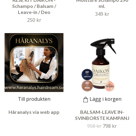
Schampo / Balsam /
ml.
Leave-in / Deo
349 kr
250 kr
Till produkten
Lägg i korgen
Håranalys via web app
BALSAM-LEAVE IN-
SVINBORSTE KAMPANJ
958 kr
798 kr