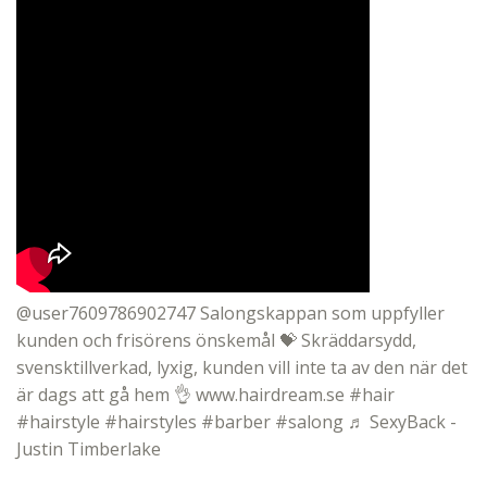
@user7609786902747
Salongskappan som uppfyller
kunden och frisörens önskemål 💝 Skräddarsydd,
svensktillverkad, lyxig, kunden vill inte ta av den när det
är dags att gå hem 👌 www.hairdream.se
#hair
#hairstyle
#hairstyles
#barber
#salong
♬ SexyBack -
Justin Timberlake